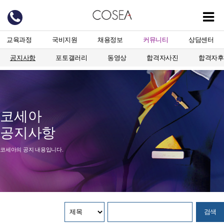
교육과정
국비지원
채용정보
커뮤니티
상담센터
공지사항
포토갤러리
동영상
합격자사진
합격자후
코세아
공지사항
코세아의 공지 내용입니다.