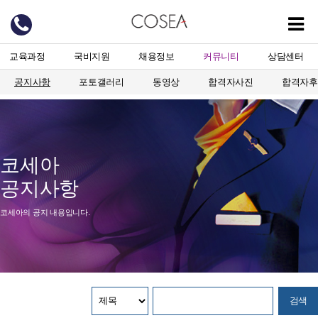
교육과정
국비지원
채용정보
커뮤니티
상담센터
공지사항
포토갤러리
동영상
합격자사진
합격자후
코세아
공지사항
코세아의 공지 내용입니다.