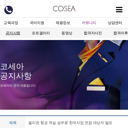
교육과정
국비지원
채용정보
커뮤니티
상담센터
공지사항
포토갤러리
동영상
합격자사진
합격자후
코세아
공지사항
코세아의 공지 내용입니다.
제목
필리핀 항공 객실 승무원 한국지점 면접 대상자 발표