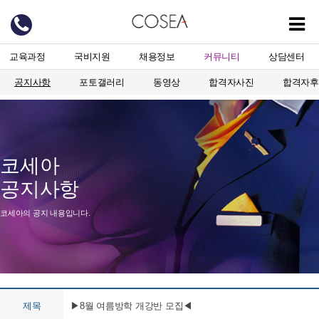
교육과정
국비지원
채용정보
커뮤니티
상담센터
공지사항
포토갤러리
동영상
합격자사진
합격자후
코세아
공지사항
코세아의 공지 내용입니다.
제목
▶8월 여름방학 개강반 모집◀