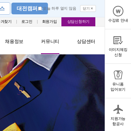
스
대전캠퍼스
오늘 하루 열지 않음
닫기 ✕
수강료 안내
즐겨찾기
|
로그인
|
회원가입
상담신청하기
채용정보
커뮤니티
상담센터
이미지체킹
신청
유니폼
입어보기
지원가능
항공사