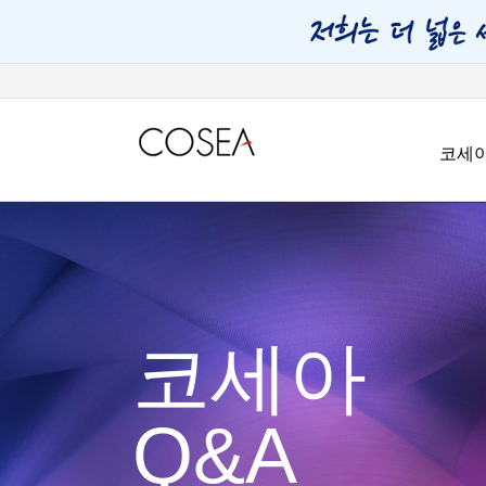
코세
코세아
Q&A