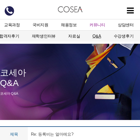
교육과정
국비지원
채용정보
커뮤니티
상담센터
합격자후기
재학생인터뷰
자료실
Q&A
수강생후기
코세아
Q&A
코세아 Q&A
제목
Re: 등록비는 얼마에요?