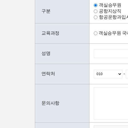
객실승무원
구분
공항지상직
항공운항과입
교육과정
객실승무원 국
성명
연락처
-
문의사항