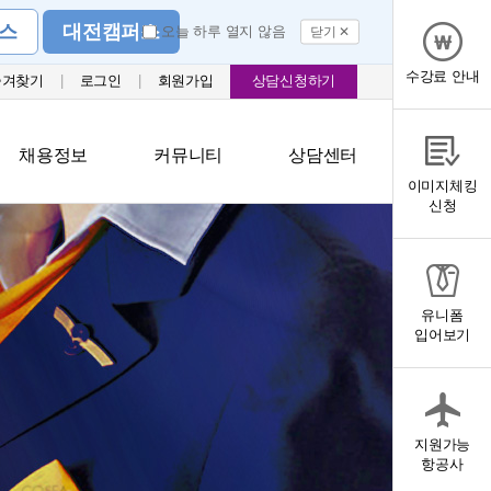
스
대전캠퍼스
오늘 하루 열지 않음
닫기 ✕
수강료 안내
즐겨찾기
|
로그인
|
회원가입
상담신청하기
채용정보
커뮤니티
상담센터
이미지체킹
신청
유니폼
입어보기
지원가능
항공사