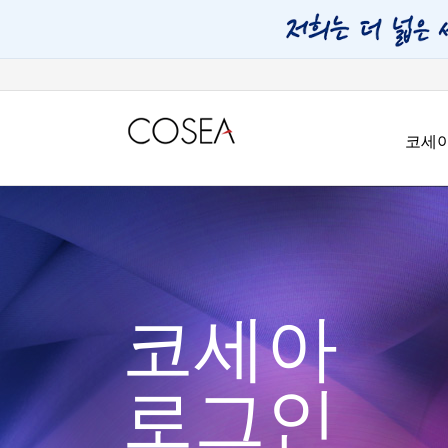
코세
코세아
로그인