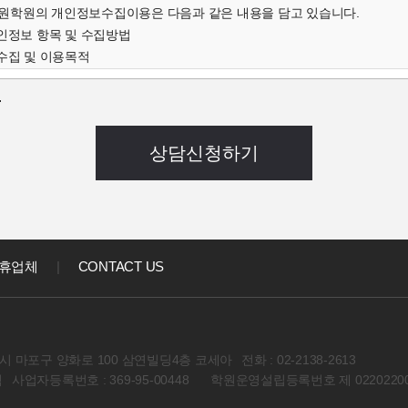
학원의 개인정보수집이용은 다음과 같은 내용을 담고 있습니다.
개인정보 항목 및 수집방법
수집 및 이용목적
인정보의 보유 및 이용기간
.
개인정보 항목 및 수집방법
객님의 온라인상담(입학문의, 상담신청)을 위해 개인정보를
집하고 있습니다.
 연락처, 출생년도, 신장 등 기록
음과 같은 방법으로 개인정보를 수집합니다.
상담신청(입학문의, 상담신청)
집 및 이용목적
집한 개인정보를 다음의 목적을 위해 활용합니다.
휴업체
|
CONTACT US
대한 학과담당자들의 전화 및 이메일 상담
강좌) 개발 및 특화, 이벤트 등 광고성 정보 전달
인정보의 보유 및 이용기간
정보 수집 및 이용목적이 달성된 후에는 해당 정보를 지체 없이 파기합니다
 마포구 양화로 100 삼연빌딩4층 코세아
전화 : 02-2138-2613
회원 컨텐츠관련 동의사항
석
사업자등록번호 : 369-95-00448
학원운영설립등록번호 제 02202200
아학원 이용자의 개인정보를 타인 또는 타기업,기관에 공개하지 않습니다
경우에는 예외로 합니다