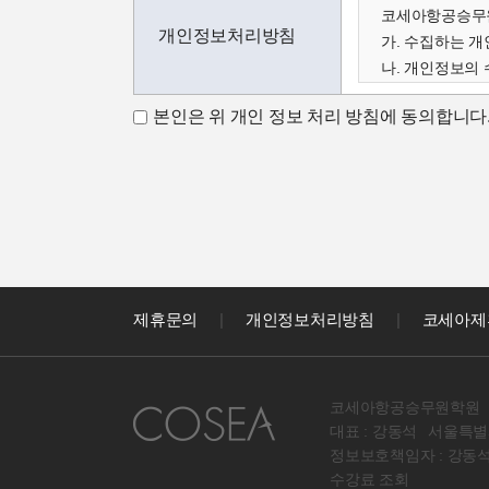
코세아항공승무원
개인정보처리방침
가. 수집하는 
나. 개인정보의 
다. 수집한 개
본인은 위 개인 정보 처리 방침에 동의합니다
가. 수집하는 
코세아학원은 고
아래와 같이 수
- 성명, 이메일,
코세아학원은 다
- 홈페이지 내 
나. 개인정보 수
코세아학원은 수
제휴문의
|
개인정보처리방침
|
코세아제
- 과정문의에 
- 신규 서비스(
다. 수집한 개
코세아항공승무원학원
원칙적으로 개인
대표 : 강동석
서울특별시
라. 코세아 정
정보보호책임자 : 강동
원칙적으로 코세
수강료 조회
다만, 아래의 