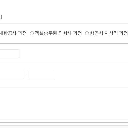
시
내항공사 과정
객실승무원 외항사 과정
항공사 지상직 과
-