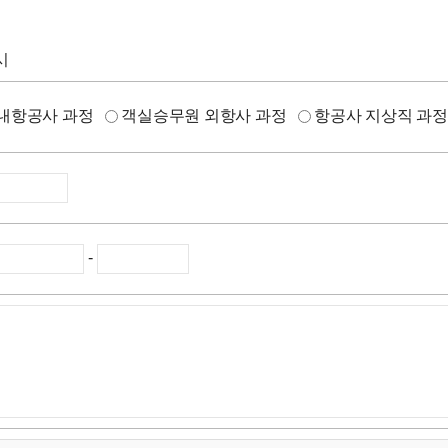
시
내항공사 과정
객실승무원 외항사 과정
항공사 지상직 과
-