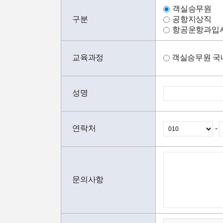
객실승무원
구분
공항지상직
항공운항과입
교육과정
객실승무원 국
성명
연락처
-
문의사항