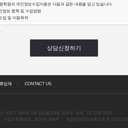
학원의 개인정보수집이용은 다음과 같은 내용을 담고 있습니다.
개인정보 항목 및 수집방법
수집 및 이용목적
인정보의 보유 및 이용기간
.
개인정보 항목 및 수집방법
객님의 온라인상담(입학문의, 상담신청)을 위해 개인정보를
집하고 있습니다.
 연락처, 출생년도, 신장 등 기록
음과 같은 방법으로 개인정보를 수집합니다.
상담신청(입학문의, 상담신청)
집 및 이용목적
집한 개인정보를 다음의 목적을 위해 활용합니다.
휴업체
|
CONTACT US
대한 학과담당자들의 전화 및 이메일 상담
강좌) 개발 및 특화, 이벤트 등 광고성 정보 전달
인정보의 보유 및 이용기간
정보 수집 및 이용목적이 달성된 후에는 해당 정보를 지체 없이 파기합니다
 마포구 양화로 100 삼연빌딩4층 코세아
전화 : 02-2138-2613
회원 컨텐츠관련 동의사항
석
사업자등록번호 : 369-95-00448
학원운영설립등록번호 제 02202200
아학원 이용자의 개인정보를 타인 또는 타기업,기관에 공개하지 않습니다
경우에는 예외로 합니다