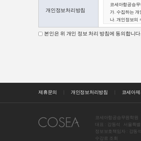
코세아항공승무원
개인정보처리방침
가. 수집하는 
나. 개인정보의 
다. 수집한 개
본인은 위 개인 정보 처리 방침에 동의합니다
가. 수집하는 
코세아학원은 고
아래와 같이 수
- 성명, 이메일,
코세아학원은 다
- 홈페이지 내 
나. 개인정보 수
코세아학원은 수
제휴문의
|
개인정보처리방침
|
코세아제
- 과정문의에 
- 신규 서비스(
다. 수집한 개
코세아항공승무원학원
원칙적으로 개인
대표 : 강동석
서울특별시
라. 코세아 정
정보보호책임자 : 강동
원칙적으로 코세
수강료 조회
다만, 아래의 