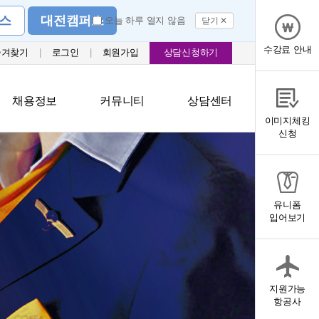
스
대전캠퍼스
오늘 하루 열지 않음
닫기 ✕
수강료 안내
즐겨찾기
|
로그인
|
회원가입
상담신청하기
채용정보
커뮤니티
상담센터
이미지체킹
신청
유니폼
입어보기
지원가능
항공사