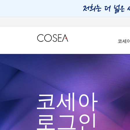
코세
코세아
로그인