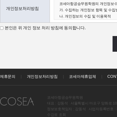
코세아항공승무원학원의 개인정보수집
개인정보처리방침
가. 수집하는 개인정보 항목 및 수집
나. 개인정보의 수집 및 이용목적
다. 수집한 개인정보의 보유 및 이용
본인은 위 개인 정보 처리 방침에 동의합니다.
가. 수집하는 개인정보 항목 및 수집
코세아학원은 고객님의 온라인상담(
아래와 같이 수집하고 있습니다.
- 성명, 이메일, 연락처, 출생년도, 
코세아학원은 다음과 같은 방법으로
- 홈페이지 내 상담신청(입학문의, 
나. 개인정보 수집 및 이용목적
코세아학원은 수집한 개인정보를 다
제휴문의
|
개인정보처리방침
|
코세아제휴업체
|
CON
- 과정문의에 대한 학과담당자들의 
- 신규 서비스(강좌) 개발 및 특화,
다. 수집한 개인정보의 보유 및 이용
코세아항공승무원학원
원칙적으로 개인정보 수집 및 이용목
대표 : 강동석
서울특별시 마포구 양화로 10
라. 코세아 정회원 컨텐츠관련 동의
정보보호책임자 : 강동석
사업자등록번호 : 36
원칙적으로 코세아학원 이용자의 개
수강료 조회
다만, 아래의 경우에는 예외로 합니