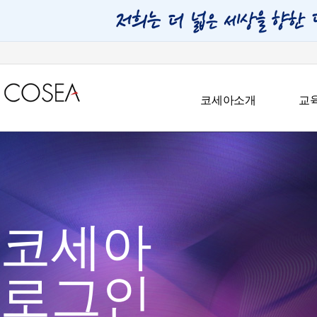
코세아소개
교
코세아
로그인