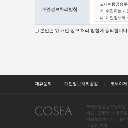
코세아항공승무원
개인정보처리방침
가. 수집하는 
나. 개인정보의 
다. 수집한 개
본인은 위 개인 정보 처리 방침에 동의합니다
가. 수집하는 
코세아학원은 고
아래와 같이 수
- 성명, 이메일,
코세아학원은 다
- 홈페이지 내 
나. 개인정보 수
코세아학원은 수
제휴문의
|
개인정보처리방침
|
코세아제
- 과정문의에 
- 신규 서비스(
다. 수집한 개
코세아항공승무원학원
원칙적으로 개인
대표 : 강동석
서울특별시
라. 코세아 정
정보보호책임자 : 강동
원칙적으로 코세
수강료 조회
다만, 아래의 