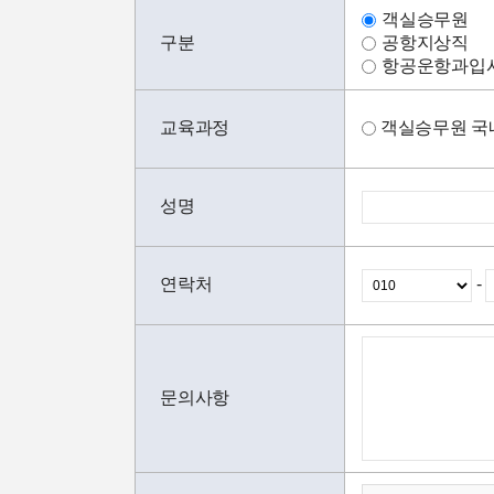
객실승무원
구분
공항지상직
항공운항과입
교육과정
객실승무원 국
성명
연락처
-
문의사항