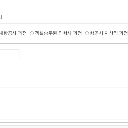
시
내항공사 과정
객실승무원 외항사 과정
항공사 지상직 과
-