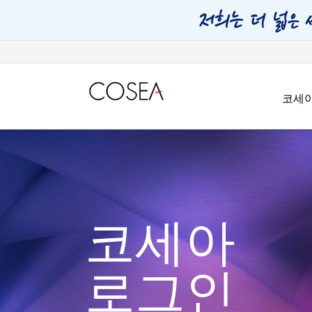
코세
코세아
로그인