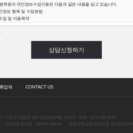
학원의 개인정보수집이용은 다음과 같은 내용을 담고 있습니다.
개인정보 항목 및 수집방법
수집 및 이용목적
인정보의 보유 및 이용기간
.
개인정보 항목 및 수집방법
객님의 온라인상담(입학문의, 상담신청)을 위해 개인정보를
집하고 있습니다.
 연락처, 출생년도, 신장 등 기록
음과 같은 방법으로 개인정보를 수집합니다.
상담신청(입학문의, 상담신청)
집 및 이용목적
집한 개인정보를 다음의 목적을 위해 활용합니다.
휴업체
|
CONTACT US
대한 학과담당자들의 전화 및 이메일 상담
강좌) 개발 및 특화, 이벤트 등 광고성 정보 전달
인정보의 보유 및 이용기간
정보 수집 및 이용목적이 달성된 후에는 해당 정보를 지체 없이 파기합니다
 마포구 양화로 100 삼연빌딩4층 코세아
전화 : 02-2138-2613
회원 컨텐츠관련 동의사항
석
사업자등록번호 : 369-95-00448
학원운영설립등록번호 제 02202200
아학원 이용자의 개인정보를 타인 또는 타기업,기관에 공개하지 않습니다
경우에는 예외로 합니다