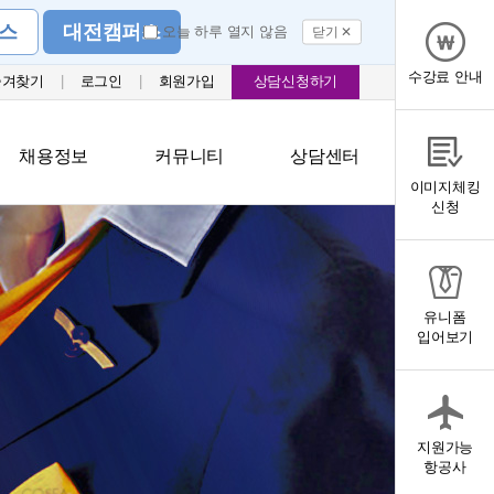
스
대전캠퍼스
오늘 하루 열지 않음
닫기 ✕
수강료 안내
즐겨찾기
|
로그인
|
회원가입
상담신청하기
채용정보
커뮤니티
상담센터
이미지체킹
신청
유니폼
입어보기
지원가능
항공사