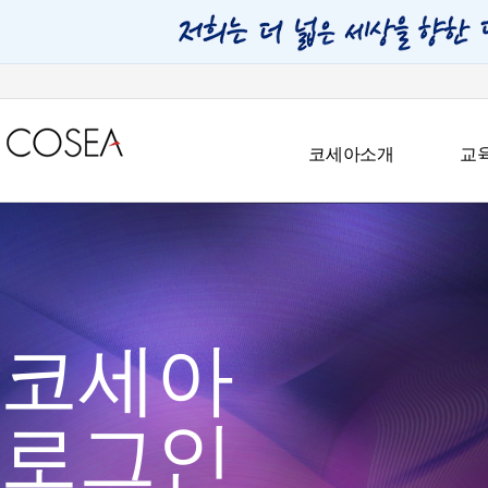
코세아소개
교
코세아
로그인