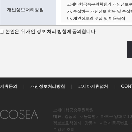
코세아항공승무원학원의 개인정보수집
개인정보처리방침
가. 수집하는 개인정보 항목 및 수집
나. 개인정보의 수집 및 이용목적
다. 수집한 개인정보의 보유 및 이용
본인은 위 개인 정보 처리 방침에 동의합니다.
가. 수집하는 개인정보 항목 및 수집
코세아학원은 고객님의 온라인상담(
아래와 같이 수집하고 있습니다.
- 성명, 이메일, 연락처, 출생년도, 
코세아학원은 다음과 같은 방법으로
- 홈페이지 내 상담신청(입학문의, 
나. 개인정보 수집 및 이용목적
코세아학원은 수집한 개인정보를 다
제휴문의
|
개인정보처리방침
|
코세아제휴업체
|
CON
- 과정문의에 대한 학과담당자들의 
- 신규 서비스(강좌) 개발 및 특화,
다. 수집한 개인정보의 보유 및 이용
코세아항공승무원학원
원칙적으로 개인정보 수집 및 이용목
대표 : 강동석
서울특별시 마포구 양화로 10
라. 코세아 정회원 컨텐츠관련 동의
정보보호책임자 : 강동석
사업자등록번호 : 36
원칙적으로 코세아학원 이용자의 개
수강료 조회
다만, 아래의 경우에는 예외로 합니